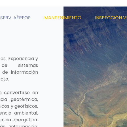
SERV. AÉREOS
MANTENIMIENTO
INSPECCIÓN V
os. Experiencia y
 de sistemas
 de información
cto.
e convertirse en
cia geotérmica,
icos y geofísicos,
encia ambiental,
iencia energética.
s información,